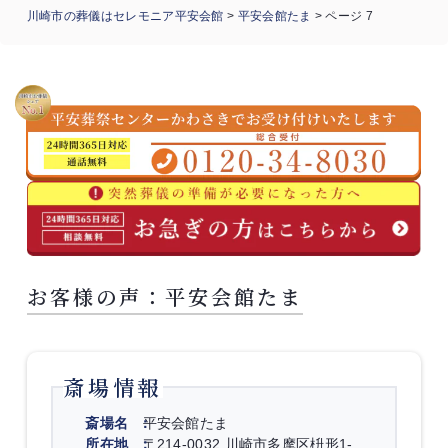
川崎市の葬儀はセレモニア平安会館
>
平安会館たま
>
ページ 7
お客様の声：平安会館たま
斎場情報
斎場名
平安会館たま
所在地
〒214-0032 川崎市多摩区枡形1-