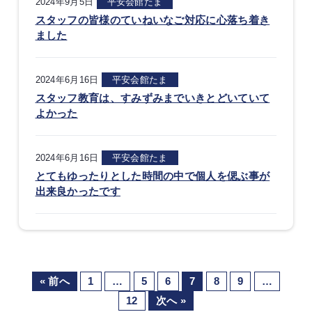
2024年9月5日
平安会館たま
スタッフの皆様のていねいなご対応に心落ち着き
ました
2024年6月16日
平安会館たま
スタッフ教育は、すみずみまでいきとどいていて
よかった
2024年6月16日
平安会館たま
とてもゆったりとした時間の中で個人を偲ぶ事が
出来良かったです
« 前へ
1
…
5
6
7
8
9
…
12
次へ »