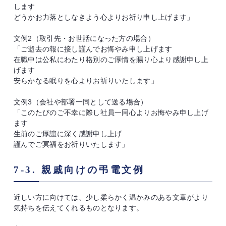
します
どうかお力落としなきよう心よりお祈り申し上げます」
文例2（取引先・お世話になった方の場合）
「ご逝去の報に接し謹んでお悔やみ申し上げます
在職中は公私にわたり格別のご厚情を賜り心より感謝申し上
げます
安らかなる眠りを心よりお祈りいたします」
文例3（会社や部署一同として送る場合）
「このたびのご不幸に際し社員一同心よりお悔やみ申し上げ
ます
生前のご厚誼に深く感謝申し上げ
謹んでご冥福をお祈りいたします」
7-3. 親戚向けの弔電文例
近しい方に向けては、少し柔らかく温かみのある文章がより
気持ちを伝えてくれるものとなります。