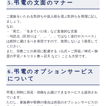
5.弔電の文面のマナー
ご遺族をいたわる気持ちや故人様を偲ぶ気持ちを簡潔に記し
ましょう。
なお、
・「死亡」「生きていた頃」など直接的な言葉
・句読点（区切りは「、」「。」ではなく改行やスペース）
は絶対に避けるべき表現ですので、使用しないよう留意して
ください。
また、宗教ごとの表現に配慮する（仏式＝ご冥福／神式＝御
霊の平安／キリスト教＝召天 など）ことも大切です。
6.弔電のオプションサービス
について
弔電と同時に供花・供物をお届けできるサービスも提供され
ています。
ただし、家族葬や密葬の場合は供花のオプションサービスの