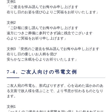
文例1
「ご逝去を悼み謹んでお悔やみ申し上げます
在りし日のお姿を偲び心よりご冥福をお祈りいたします」
文例2
「ご訃報に接し謹んでお悔やみ申し上げます
遠方につきご葬儀に参列できず誠に残念でございます
心よりご冥福をお祈り申し上げます」
文例3 「突然のご逝去を悼み謹んでお悔やみ申し上げます
在りし日の優しいお人柄を偲び
安らかなご永眠を心よりお祈りいたします」
7-4. ご友人向けの弔電文例
ご友人宛の弔電も、形式ばりすぎず、心を込めた温かみのあ
る文面で故人様を偲ぶことで、より弔意が伝わるものとなり
ます。
文例1
「○○さんのご逝去を知り大変驚き深い悲しみに包まれており