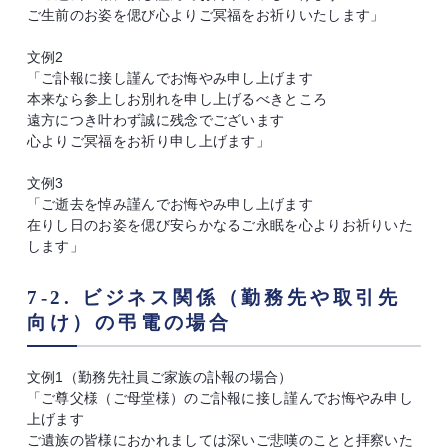
ご生前のお姿を偲び心よりご冥福をお祈りいたします」
文例2
「ご訃報に接し謹んでお悔やみ申し上げます
本来なら参上しお別れを申し上げるべきところ
遠方につき叶わず誠に残念でございます
心よりご冥福をお祈り申し上げます」
文例3
「ご逝去を悼み謹んでお悔やみ申し上げます
在りし日のお姿を偲び安らかなるご永眠を心よりお祈りいた
します」
7-2. ビジネス関係（勤務先や取引先
向け）の弔電の場合
文例1（勤務先社員ご家族の訃報の場合）
「ご尊父様（ご母堂様）のご訃報に接し謹んでお悔やみ申し
上げます
ご遺族の皆様におかれましては深いご悲嘆のことと拝察いた