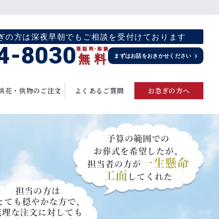
お急ぎの方は深夜早朝でもご相談を受付けております
4-8030
通話料
・
相談
無
料
まずはお話をおきかせください
供花・供物のご注文
よくあるご質問
お急ぎの方へ