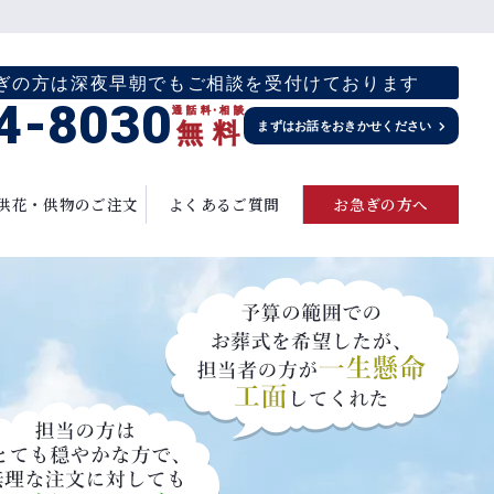
お急ぎの方は深夜早朝でもご相談を受付けております
4-8030
通話料
・
相談
無
料
まずはお話をおきかせください
供花・供物のご注文
よくあるご質問
お急ぎの方へ