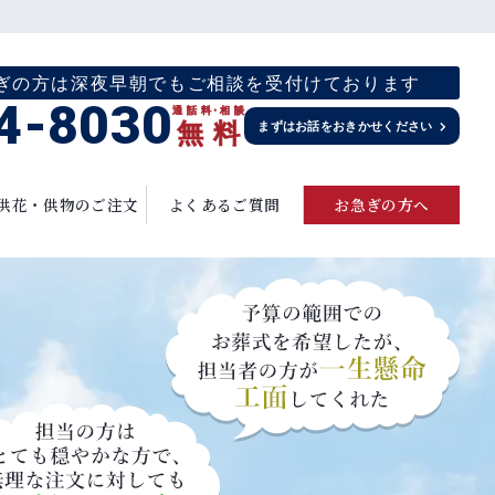
お急ぎの方は深夜早朝でもご相談を受付けております
4-8030
通話料
・
相談
無
料
まずはお話をおきかせください
供花・供物のご注文
よくあるご質問
お急ぎの方へ