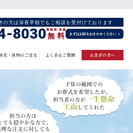
お急ぎの方は深夜早朝でもご相談を受付けております
4-8030
通話料
・
相談
無
料
まずはお話をおきかせください
供花・供物のご注文
よくあるご質問
お急ぎの方へ