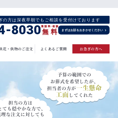
お急ぎの方は深夜早朝でもご相談を受付けております
4-8030
通話料
・
相談
無
料
まずはお話をおきかせください
供花・供物のご注文
よくあるご質問
お急ぎの方へ