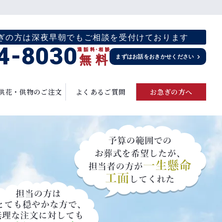
お急ぎの方は深夜早朝でもご相談を受付けております
4-8030
通話料
・
相談
無
料
まずはお話をおきかせください
供花・供物のご注文
よくあるご質問
お急ぎの方へ