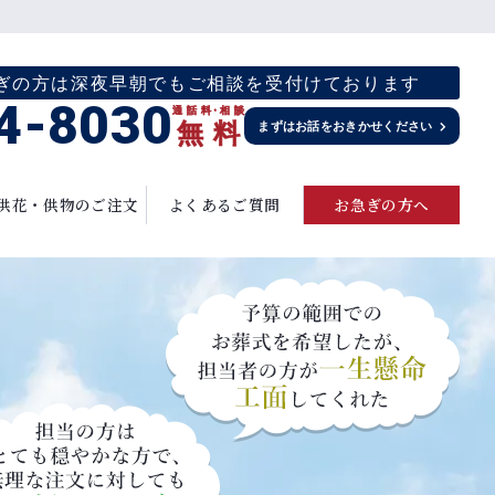
お急ぎの方は深夜早朝でもご相談を受付けております
4-8030
通話料
・
相談
無
料
まずはお話をおきかせください
供花・供物のご注文
よくあるご質問
お急ぎの方へ