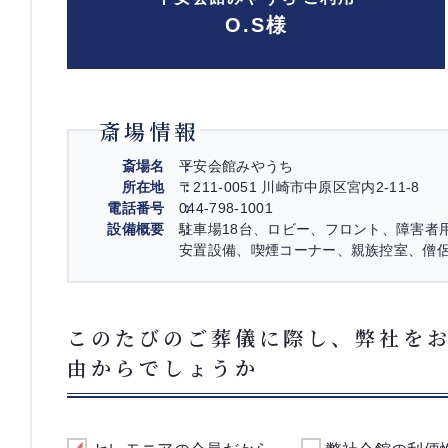
O.S様
斎場情報
斎場名
平安会館みやうち
所在地
〒211-0051 川崎市中原区宮内2-11-8
電話番号
044-798-1001
設備概要
駐車場18台、ロビー、フロント、障害者
安置設備、喫煙コーナー、親族控室、僧
このたびのご葬儀に際し、弊社を
由からでしょうか