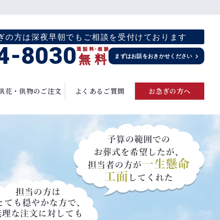
お急ぎの方は深夜早朝でもご相談を受付けております
4-8030
通話料
・
相談
無
料
まずはお話をおきかせください
供花・供物のご注文
よくあるご質問
お急ぎの方へ