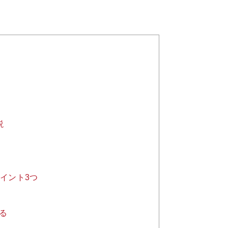
説
イント3つ
る