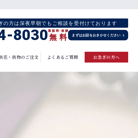
お急ぎの方は深夜早朝でもご相談を受付けております
4-8030
通話料
・
相談
無
料
まずはお話をおきかせください
供花・供物のご注文
よくあるご質問
お急ぎの方へ