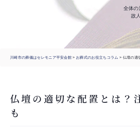
全体の
故
川崎市の葬儀はセレモニア平安会館
>
お葬式のお役立ちコラム
>
仏壇の適
仏壇の適切な配置とは？
も