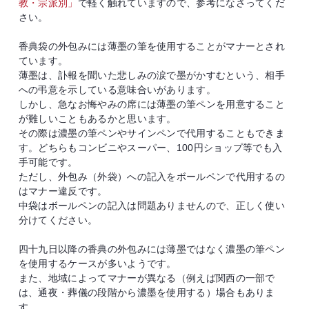
教・宗派別」
で軽く触れていますので、参考になさってくだ
さい。
香典袋の外包みには薄墨の筆を使用することがマナーとされ
ています。
薄墨は、訃報を聞いた悲しみの涙で墨がかすむという、相手
への弔意を示している意味合いがあります。
しかし、急なお悔やみの席には薄墨の筆ペンを用意すること
が難しいこともあるかと思います。
その際は濃墨の筆ペンやサインペンで代用することもできま
す。どちらもコンビニやスーパー、100円ショップ等でも入
手可能です。
ただし、外包み（外袋）への記入をボールペンで代用するの
はマナー違反です。
中袋はボールペンの記入は問題ありませんので、正しく使い
分けてください。
四十九日以降の香典の外包みには薄墨ではなく濃墨の筆ペン
を使用するケースが多いようです。
また、地域によってマナーが異なる（例えば関西の一部で
は、通夜・葬儀の段階から濃墨を使用する）場合もありま
す。