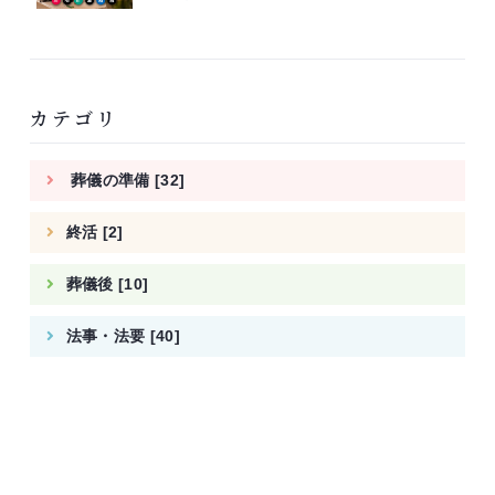
カテゴリ
葬儀の準備 [32]
終活 [2]
葬儀後 [10]
法事・法要 [40]