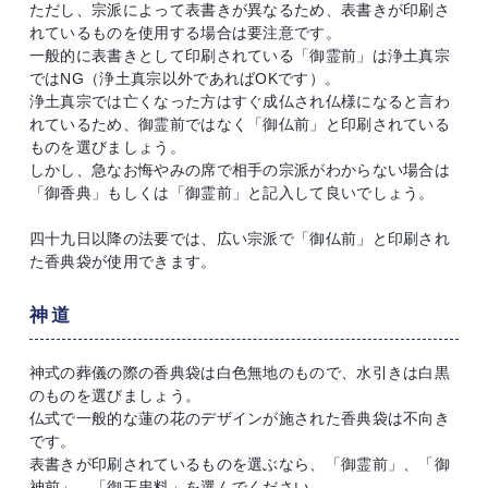
ただし、宗派によって表書きが異なるため、表書きが印刷さ
れているものを使用する場合は要注意です。
一般的に表書きとして印刷されている「御霊前」は浄土真宗
ではNG（浄土真宗以外であればOKです）。
浄土真宗では亡くなった方はすぐ成仏され仏様になると言わ
れているため、御霊前ではなく「御仏前」と印刷されている
ものを選びましょう。
しかし、急なお悔やみの席で相手の宗派がわからない場合は
「御香典」もしくは「御霊前」と記入して良いでしょう。
四十九日以降の法要では、広い宗派で「御仏前」と印刷され
た香典袋が使用できます。
神道
神式の葬儀の際の香典袋は白色無地のもので、水引きは白黒
のものを選びましょう。
仏式で一般的な蓮の花のデザインが施された香典袋は不向き
です。
表書きが印刷されているものを選ぶなら、「御霊前」、「御
神前」、「御玉串料」を選んでください。