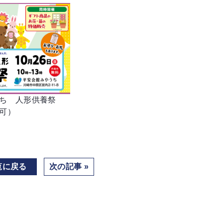
ち 人形供養祭
可）
覧に戻る
次の記事 »