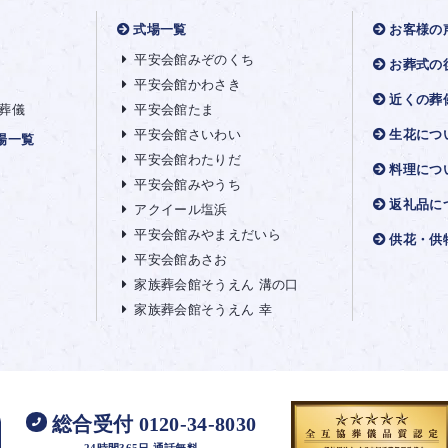
式場一覧
お客様の
平安会館みぞのくち
お葬式の
平安会館かわさき
近くの葬
葬儀
平安会館たま
平安会館さいわい
生花につ
場一覧
平安会館わたりだ
料理につ
平安会館みやうち
返礼品に
アクイール塩浜
平安会館みやまえだいら
供花・供
平安会館あさお
家族葬会館そうえん 溝の口
家族葬会館そうえん 幸
総合受付 0120-34-8030
24時間365日 通話無料