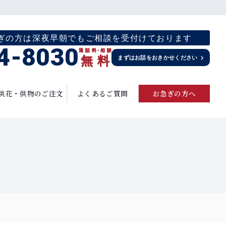
お急ぎの方は深夜早朝でもご相談を受付けております
4-8030
通話料
・
相談
無
料
まずはお話をおきかせください
供花・供物のご注文
よくあるご質問
お急ぎの方へ