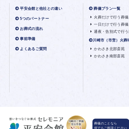
平安会館と他社との違い
葬儀プラン一覧
火葬だけで行う葬儀
5つのパートナー
一日だけで行う葬儀
お葬式の流れ
通夜・告別式で行う
事前準備
川崎市（市営）火葬
よくあるご質問
かわさき北部斎苑
かわさき南部斎苑
葬儀のことなら
何でもご相談ください