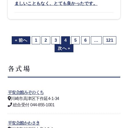
ましいこともなく、とても良かったです。
« 前へ
1
2
3
4
5
6
…
121
次へ »
各式場
平安会館みぞのくち
川崎市高津区下作延4-1-34
総合受付 044-855-1001
平安会館かわさき